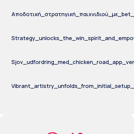
Αποδοτική_στρατηγική_παιχνιδιού_με_bet_f
Strategy_unlocks_the_win_spirit_and_empo
Sjov_udfordring_med_chicken_road_app_ven
Vibrant_artistry_unfolds_from_initial_setu